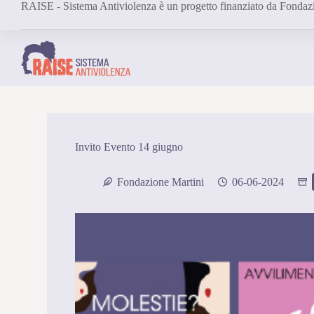
RAISE - Sistema Antiviolenza è un progetto finanziato da Fondazi
S
a
l
t
a
a
l
c
o
n
t
Invito Evento 14 giugno
e
n
u
Fondazione Martini
06-06-2024
t
o