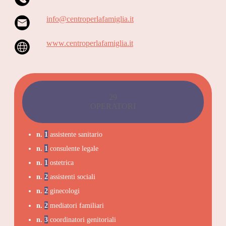
info@centroperlafamiglia.it
www.centroperlafamiglia.it
29
OPERATORI
n.
1
assistente sanitario
n.
1
consulente legale
n.
1
ostetrica
n.
2
assistenti sociali
n.
2
ginecologi
n.
2
mediatori familiari
n.
3
coordinatori genitoriali