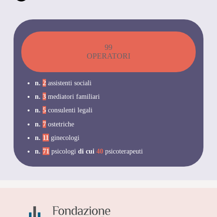
99
OPERATORI
n.
2
assistenti sociali
n.
3
mediatori familiari
n.
5
consulenti legali
n.
7
ostetriche
n.
11
ginecologi
n.
71
psicologi
di cui
40
psicoterapeuti