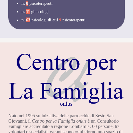
n.
8
psicoterapeuti
n.
11
ginecologi
n.
63
psicologi
di cui
9
psicoterapeuti
Nato nel 1995 su iniziativa delle parrocchie di Sesto San
Giovanni, il
Centro per la Famiglia onlus
è un Consultorio
Famigliare accreditato a regione Lombardia. 60 persone, tra
volontari e specialisti, garantiscono ogni giorno uno spazio di