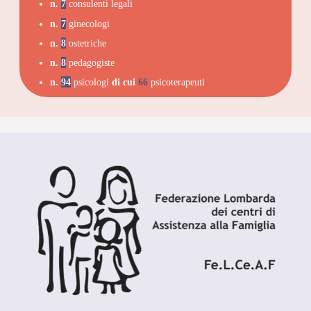
n.
7
consulenti legali
n.
7
ginecologi
n.
8
ostetriche
n.
8
pedagogiste
n.
94
psicologi
di cui
66
psicoterapeuti