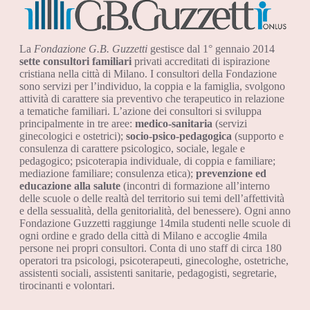
La
Fondazione G.B. Guzzetti
gestisce dal 1° gennaio 2014
sette consultori familiari
privati accreditati di ispirazione
cristiana nella città di Milano. I consultori della Fondazione
sono servizi per l’individuo, la coppia e la famiglia, svolgono
attività di carattere sia preventivo che terapeutico in relazione
a tematiche familiari. L’azione dei consultori si sviluppa
principalmente in tre aree:
medico-sanitaria
(servizi
ginecologici e ostetrici);
socio-psico-pedagogica
(supporto e
consulenza di carattere psicologico, sociale, legale e
pedagogico; psicoterapia individuale, di coppia e familiare;
mediazione familiare; consulenza etica);
prevenzione ed
educazione alla salute
(incontri di formazione all’interno
delle scuole o delle realtà del territorio sui temi dell’affettività
e della sessualità, della genitorialità, del benessere). Ogni anno
Fondazione Guzzetti raggiunge 14mila studenti nelle scuole di
ogni ordine e grado della città di Milano e accoglie 4mila
persone nei propri consultori. Conta di uno staff di circa 180
operatori tra psicologi, psicoterapeuti, ginecologhe, ostetriche,
assistenti sociali, assistenti sanitarie, pedagogisti, segretarie,
tirocinanti e volontari.