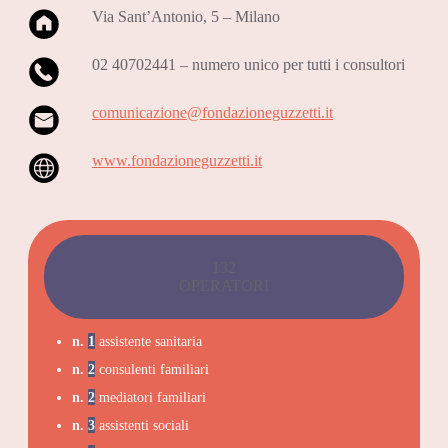
Via Sant’Antonio, 5 – Milano
02 40702441 – numero unico per tutti i consultori
comunicazione@fondazioneguzzetti.it
www.fondazioneguzzetti.it
132
OPERATORI
n.
1
assistente sanitaria
n.
2
consulenti familiari
n.
2
mediatori familiari
n.
3
assistenti sociali