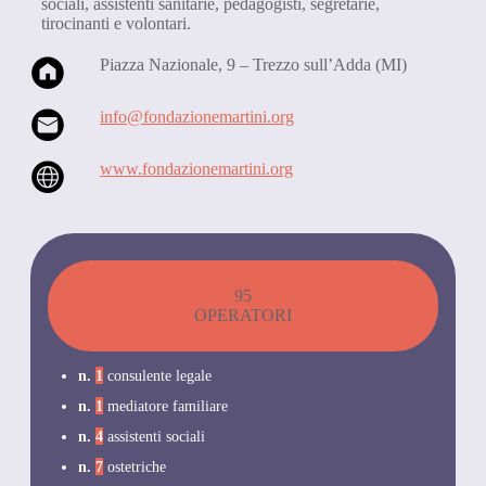
sociali, assistenti sanitarie, pedagogisti, segretarie,
tirocinanti e volontari.
Piazza Nazionale, 9 – Trezzo sull’Adda (MI)
info@fondazionemartini.org
www.fondazionemartini.org
95
OPERATORI
n.
1
consulente legale
n.
1
mediatore familiare
n.
4
assistenti sociali
n.
7
ostetriche